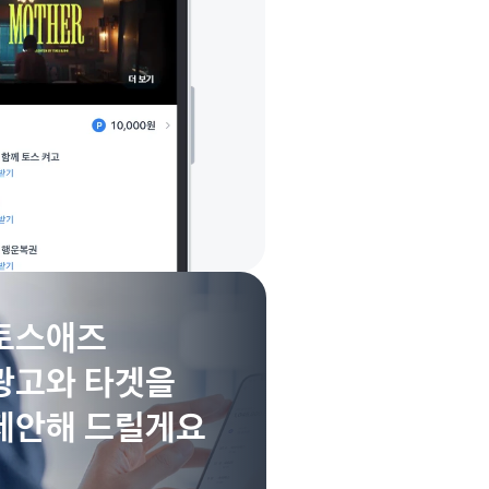
토스애즈
광고와 타겟을
제안해 드릴게요